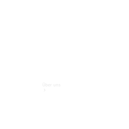
Finanzdienste
Digitale
Extras
Mobiler
Service
Über uns