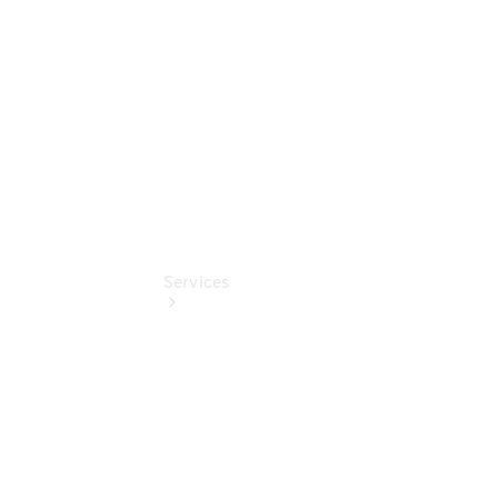
Pflege-
Pakete
Pollenfilterung
Services
Übersicht
Serviceangebote