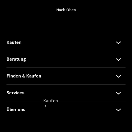
buchen
Probefahrt
vereinbaren
Konfigurator
Modellübersicht
Tel: +49
6151 395 0
Kaufen