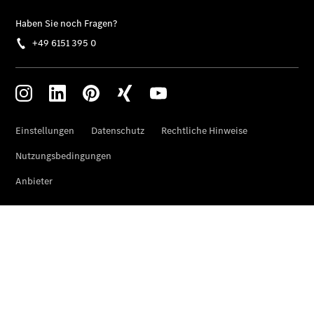
Übersicht
140 Jahre
Innovation
Mercedes-
Benz
Store
Neuwagenangebote
Best Deal
Leasing
Privatkunden
Leasing
Gewerbekunden
Finanzierung