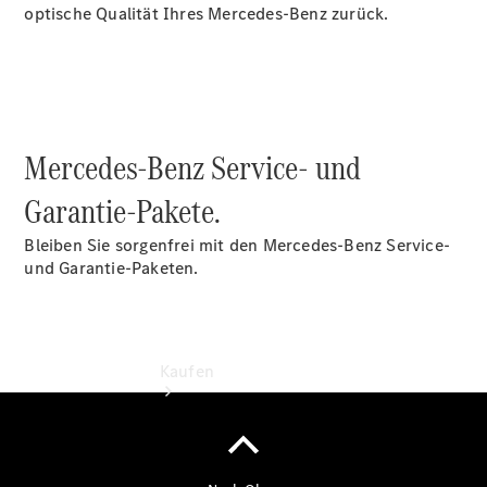
buchen
optische Qualität Ihres Mercedes-Benz zurück.
Probefahrt
vereinbaren
Konfigurator
Modellübersicht
Tel: +49
6151 395 0
Mercedes-Benz Service- und
Garantie-Pakete.
Bleiben Sie sorgenfrei mit den Mercedes-Benz Service-
und Garantie-Paketen.
Kaufen