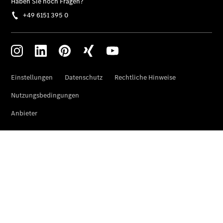
Privatkunden
Finanzierung
Gewerbekunden
Kurzfristig
verfügbare
Angebote
V-Klasse
V-Klasse
Marco Polo
Taxi-
Angebote
Limousinen
Der
elektrische
CLA mit EQ-
Technologie