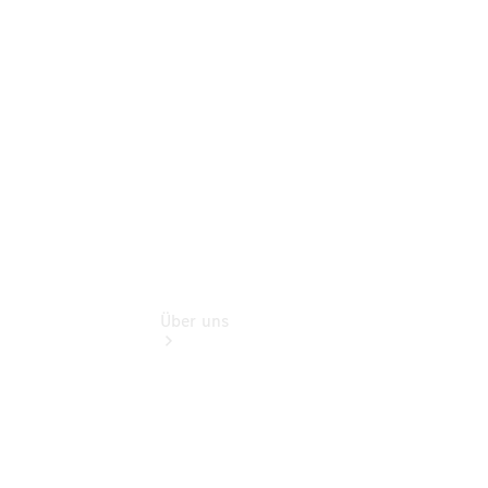
Finanzdienste
Digitale
Extras
Mobiler
Service
Über uns