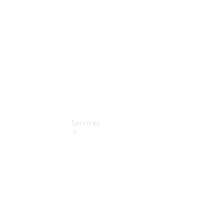
Pflege-
Pakete
Pollenfilterung
Services
Übersicht
Serviceangebote