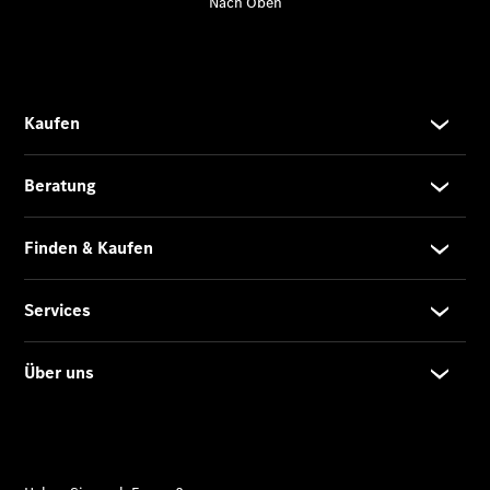
Übersicht
140 Jahre
Innovation
Mercedes-
Benz
Store
Neuwagenangebote
Best Deal
Leasing
Privatkunden
Leasing
Gewerbekunden
Finanzierung