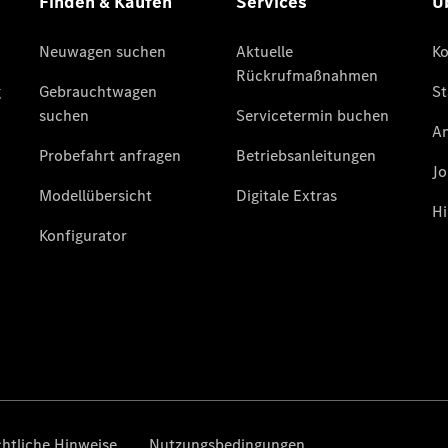
Übersicht
140 Jahre
Innovation
Mercedes-
Benz
Store
Neuwagenangebote
Best Deal
Leasing
Privatkunden
Leasing
Gewerbekunden
Finanzierung