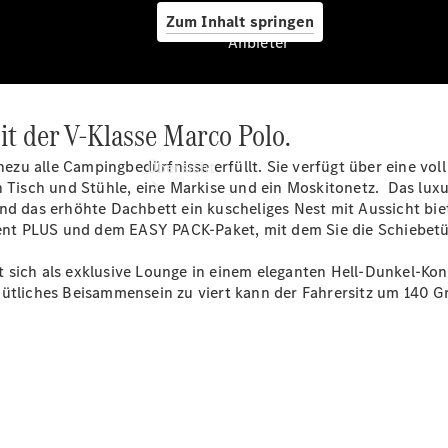
Zum Inhalt springen
Anbieter
t der V-Klasse Marco Polo.
Anbieter
ahezu alle Campingbedürfnisse erfüllt. Sie verfügt über eine vo
Übersicht
n Tisch und Stühle, eine Markise und ein
Moskitonetz.
Das luxu
nd das erhöhte Dachbett ein kuscheliges Nest mit Aussicht bie
ent
PLUS
und dem EASY
PACK-Paket,
mit dem Sie die Schiebetü
 sich als exklusive Lounge in einem eleganten Hell-Dunkel-Ko
mütliches Beisammensein zu viert kann der Fahrersitz um 140 G
Startseite
Ansprechpartner
finden
Beratung
vereinbaren
Servicetermin