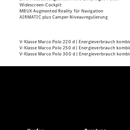
Widescreen-Cockpit
MBUX Augmented Reality für
Navigation
AIRMATIC plus
Camper-Niveauregulierung
V-Klasse Marco Polo 220 d | Energieverbrauch kombin
V-Klasse Marco Polo 250 d | Energieverbrauch kombin
V-Klasse Marco Polo 300 d | Energieverbrauch kombin