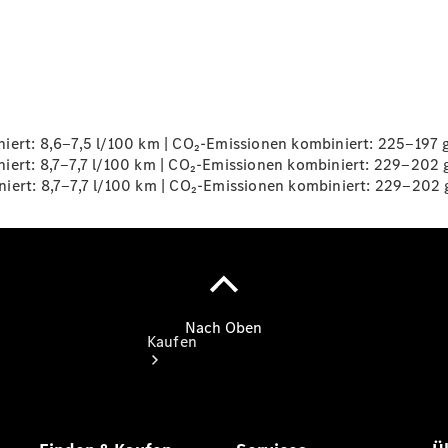
buchen
Probefahrt
vereinbaren
Konfigurator
Modellübersicht
Tel: +49
6151 395 0
iert: 8,6‒7,5 l/100 km | CO₂-Emissionen kombiniert: 225‒197 
iert: 8,7‒7,7 l/100 km | CO₂-Emissionen kombiniert: 229‒202 
iert: 8,7‒7,7 l/100 km | CO₂-Emissionen kombiniert: 229‒202 
Kaufen