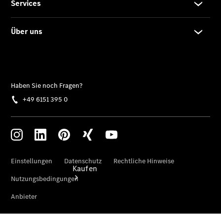
buchen
Probefahrt
vereinbaren
Konfigurator
Modellübersicht
Tel: +49
6151 395 0
Kaufen