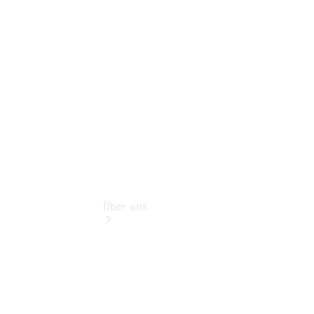
Finanzdienste
Digitale
Extras
Mobiler
Service
Über uns