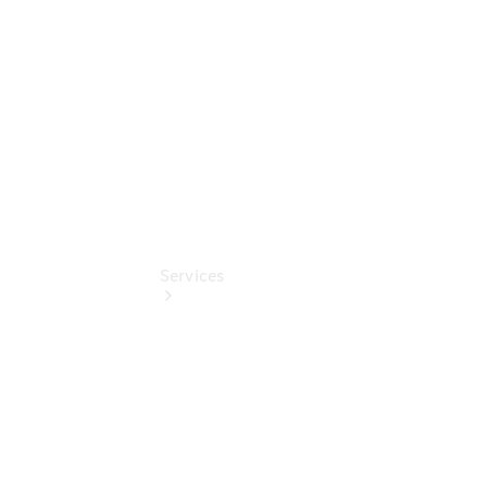
Pflege-
Pakete
Pollenfilterung
Services
Übersicht
Serviceangebote