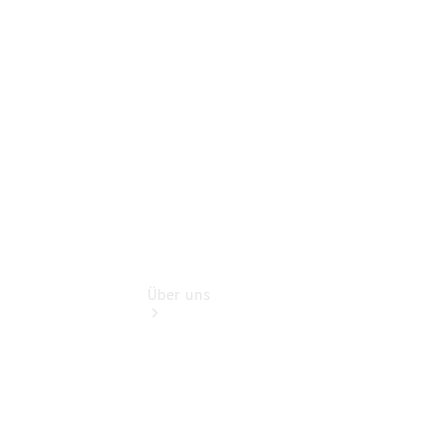
Finanzdienste
Digitale
Extras
Mobiler
Service
Über uns