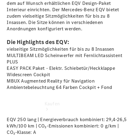
buchen
dem auf Wunsch erhältlichen EQV Design-Paket
Probefahrt
Interieur
einrichten. Der Mercedes-Benz EQV bietet
vereinbaren
zudem vielseitige Sitzmöglichkeiten für bis zu 8
Konfigurator
Insassen. Die Sitze können in verschiedenen
Modellübersicht
Anordnungen konfiguriert werden.
Tel: +49
6151 395 0
Die Highlights des EQV:
vielseitige Sitzmöglichkeiten für bis zu 8 Insassen
MULTIBEAM LED Scheinwerfer mit Fernlichtassistent
PLUS
EASY PACK Paket - Elektr.
Schiebetür/Heckklappe
Widescreen Cockpit
MBUX Augmented Reality für
Navigation
Ambientebeleuchtung 64 Farben Cockpit +
Fond
Kaufen
EQV 250 lang | Energieverbrauch kombiniert: 29,4-26,5
kWh/100 km | CO₂-Emissionen kombiniert: 0 g/km |
CO₂-Klasse:
A