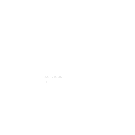
Pflege-
Pakete
Pollenfilterung
Services
Übersicht
Serviceangebote