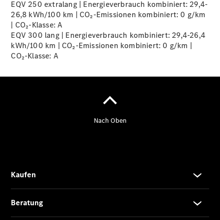
EQV 250 extralang | Energieverbrauch kombiniert: 29,4-
26,8 kWh/100 km | CO₂-Emissionen kombiniert: 0 g/km
| CO₂-Klasse:
A
Übersicht
EQV 300 lang | Energieverbrauch kombiniert: 29,4-26,4
140 Jahre
kWh/100 km | CO₂-Emissionen kombiniert: 0 g/km |
Innovation
CO₂-Klasse:
A
Mercedes-
Benz
Store
Neuwagenangebote
Best Deal
Leasing
Privatkunden
Leasing
Gewerbekunden
Finanzierung