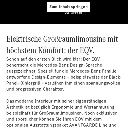
Zum Inhalt springen
Anbieter
Elektrische Großraumlimousine mit
Anbieter
höchstem Komfort: der EQV.
Übersicht
Schon auf den ersten Blick wird klar: Der EQV
beherrscht die Mercedes-Benz Design-Sprache
ausgezeichnet. Speziell für die Mercedes-Benz Familie
entworfene Design-Elemente – beispielsweise der Black-
Panel-Kühlergrill – verleihen ihm einen spannungsvollen
und progressiven Charakter.
Startseite
Ansprechpartner
Das moderne Interieur mit seiner eigenständigen
finden
Ästhetik ist bezüglich Ergonomie und Wertanmutung
Beratung
beispielhaft für Großraumlimousinen. Noch exklusiver
vereinbaren
und sportlicher können Sie Ihren EQV mit dem
Servicetermin
optionalen Ausstattungspaket AVANTGARDE
Line
und