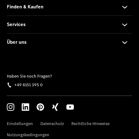
Privatkunden
Finanzierung
Gewerbekunden
Kurzfristig
verfügbare
Angebote
V-Klasse
V-Klasse
Marco Polo
Taxi-
Angebote
Limousinen
Der
elektrische
CLA mit EQ-
Technologie